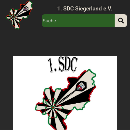
1. SDC Siegerland e.V.