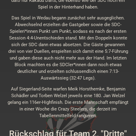
dato nur Kakadu Darts, die ebenso wie der SDC noch ein
Spiel in der Hinterhand haben.
Das Spiel in Wedau begann zunächst sehr ausgeglichen.
Abwechselnd erzielten die Gastgeber sowie die SDC-
Spieleri*innen Punkt um Punkt, sodass es nach der ersten
Session 4:4-Unentschieden stand. Mit den Doppeln konnte
sich der SDC dann etwas absetzen. Die Gäste gewannen
drei von vier Duellen, erspielten sich damit eine 5:7-Führung
und gaben diese auch nicht mehr aus der Hand. Im letzten
Block machten es die SDCler*innen dann noch etwas
deutlicher und erzielten schlussendlich einen 7:13-
Auswärtssieg (32:47 Legs).
Auf Siegerland-Seite warfen Meik Horsthemke, Benjamin
Schädler und Torben Welzel jeweils eine 180. Jan Welzel
gelang ein 116er-Highfinish. Die erste Mannschaft empfängt
in einer Woche die Crazy Steelers, die derzeit im
Tabellenmittelfeld rangieren.
Rückschlag für Team 2, "Dritte"