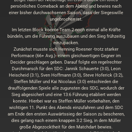
persönliches Comeback an dem Abend und bewies nach
einer bisher durchwachsenen Saison, dass der Siegeswille
ungebrochen ist.
Im letzten Block konnte Team 2 noch einmal alle Kräfte
bündeln, um die Führung auszubauen und den Sieg frühzeitig
einzupacken.
Zunächst musste sich Henning Roesner -trotz starker
Performace (66+ Avg.)- einem gleichwertigen Gegner im
Decider geschlagen geben. Darauf folgte ein regelrechter
Durchmarsch für den SDC: Jannik Schauerte (3:0), Leon
Heischeid (3:1), Sven Hoffmann (3:0), Steve Hoferick (3:2),
Steffen Müller und Kai Nicolaus (3:0) entschieden die
drauffolgenden Spiele alle zugunsten des SDC, wodurch der
Sieg abgesichert und eine 13:6 Führung etabliert werden
konnte. Hierbei war es Steffen Müller vorbehalten, den
wichtigen 11. Punkt des Abends einzufahren und dem SDC
am Ende den ersten Auswärtssieg der Saison zu bescheren,
dies gelang nach einem knappen 3:2 Sieg, in dem Müller
große Abgezocktheit für den Matchdart bewies.