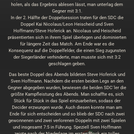
holen, als das Ergebnis ablesen lässt, man unterlag dem
Gegner mit 3:1.
In der 2. Hälfte der Doppelsession traten für den SDC die
Doppel Kai Nicolaus/Leon Heischeid und Sven
Hoffmann/Steve Hoferick an. Nicolaus und Heischeid
präsentierten sich in ihrem Spiel überlegen und dominierten
für längere Zeit das Match. Am Ende war es die
Konsequenz auf die Doppelfelder, die einen Sieg zugunsten
der Siegerländer verhinderte, man musste sich mit 3:2
geschlagen geben.
Das beste Doppel des Abends bildeten Steve Hoferick und
Sven Hoffmann. Nachdem die ersten beiden Legs an den
Gegner abgegeben wurden, bewiesen die beiden SDC´ler die
größte Kampfleistung des Abends. Man schaffte es, sich
Stück für Stück in das Spiel einzuarbeiten, sodass der
Decider erzwungen wurde. Auch diesen konnte man am
Ende für sich entscheiden und so blieb der SDC nach zwei
gewonnenen und zwei verlorenen Doppeln mit zwei Spielen
und insgesamt 7:5 in Führung. Speziell Sven Hoffmann
zeigte nach der Niederlage im ersten Block ein tolles