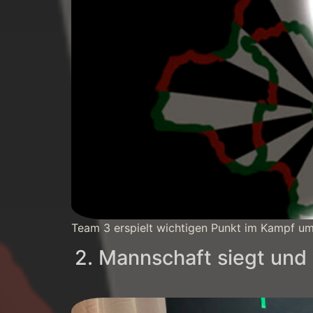
Team 3 erspielt wichtigen Punkt im Kampf um
2. Mannschaft siegt und 