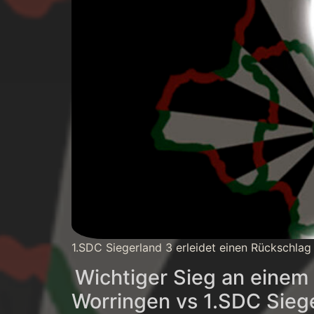
1.SDC Siegerland 3 erleidet einen Rückschlag
Wichtiger Sieg an einem
Worringen vs 1.SDC Siege