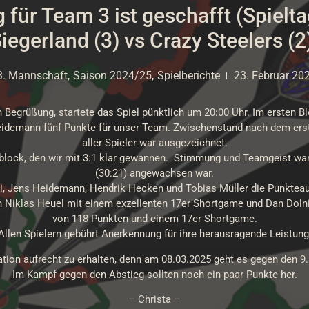
 für Team 3 ist geschafft (Spiel
iegerland (3) vs Crazy Steelers (2
3. Mannschaft
,
Saison 2024/25
,
Spielberichte
23. Februar 20
Begrüßung, startete das Spiel pünktlich um 20:00 Uhr. Im ersten Blo
eidemann fünf Punkte für unser Team. Zwischenstand nach dem erste
aller Spieler war ausgezeichnet.
block, den wir mit 3:1 klar gewannen. Stimmung und Teamgeist war
(30:21) angewachsen war.
ki, Jens Heidemann, Hendrik Hecken und Tobias Müller die Punktea
n Niklas Heuel mit einem exzellenten 17er Shortgame und Dan Dolni
von 118 Punkten und einem 17er Shortgame.
Allen Spielern gebührt Anerkennung für ihre herausragende Leistung
tion aufrecht zu erhalten, denn am 08.03.2025 geht es gegen den 9. 
Im Kampf gegen den Abstieg sollten noch ein paar Punkte her.
– Christa –