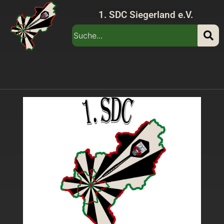
1. SDC Siegerland e.V.