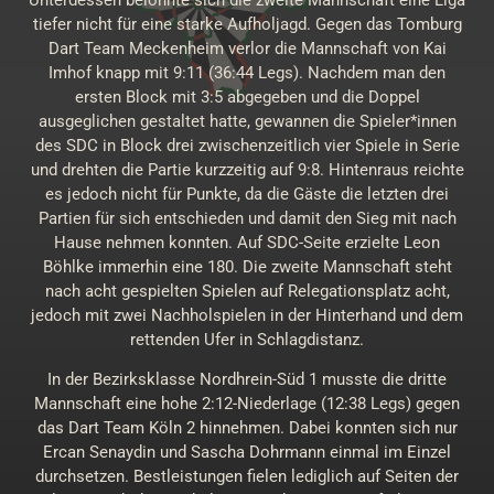
tiefer nicht für eine starke Aufholjagd. Gegen das Tomburg
Dart Team Meckenheim verlor die Mannschaft von Kai
Imhof knapp mit 9:11 (36:44 Legs). Nachdem man den
ersten Block mit 3:5 abgegeben und die Doppel
ausgeglichen gestaltet hatte, gewannen die Spieler*innen
des SDC in Block drei zwischenzeitlich vier Spiele in Serie
und drehten die Partie kurzzeitig auf 9:8. Hintenraus reichte
es jedoch nicht für Punkte, da die Gäste die letzten drei
Partien für sich entschieden und damit den Sieg mit nach
Hause nehmen konnten. Auf SDC-Seite erzielte Leon
Böhlke immerhin eine 180. Die zweite Mannschaft steht
nach acht gespielten Spielen auf Relegationsplatz acht,
jedoch mit zwei Nachholspielen in der Hinterhand und dem
rettenden Ufer in Schlagdistanz.
In der Bezirksklasse Nordhrein-Süd 1 musste die dritte
Mannschaft eine hohe 2:12-Niederlage (12:38 Legs) gegen
das Dart Team Köln 2 hinnehmen. Dabei konnten sich nur
Ercan Senaydin und Sascha Dohrmann einmal im Einzel
durchsetzen. Bestleistungen fielen lediglich auf Seiten der