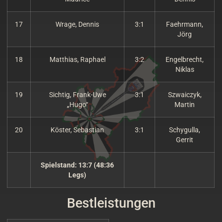
17
Wrage, Dennis
3:1
Faehrmann,
Jörg
18
Matthias, Raphael
3:2
Engelbrecht,
Niklas
19
Sichtig, Frank-Uwe
3:1
Szwaiczyk,
„Hugo“
Martin
20
Köster, Sebastian
3:1
Schygulla,
Gerrit
Spielstand: 13:7 (48:36
Legs)
Bestleistungen