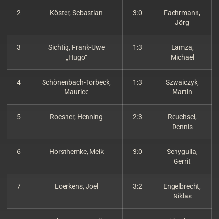
2
Köster, Sebastian
3:0
Faehrmann,
Jörg
3
Sichtig, Frank-Uwe
1:3
Lamza,
„Hugo“
Michael
4
Schönenbach-Torbeck,
1:3
Szwaiczyk,
Maurice
Martin
5
Roesner, Henning
2:3
Reuchsel,
Dennis
6
Horsthemke, Meik
3:0
Schygulla,
Gerrit
7
Loerkens, Joel
3:2
Engelbrecht,
Niklas