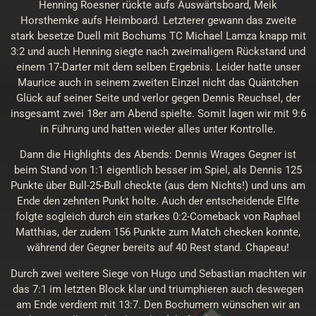
Henning Roesner rückte aufs Auswärtsboard, Meik
Horsthemke aufs Heimboard. Letzterer gewann das zweite
stark besetze Duell mit Bochums TC Michael Lamza knapp mit
3:2 und auch Henning siegte nach zweimaligem Rückstand und
einem 17-Darter mit dem selben Ergebnis. Leider hatte unser
Maurice auch in seinem zweiten Einzel nicht das Quäntchen
Glück auf seiner Seite und verlor gegen Dennis Reuchsel, der
insgesamt zwei 18er am Abend spielte. Somit lagen wir mit 9:6
in Führung und hatten wieder alles unter Kontrolle.
Dann die Highlights des Abends: Dennis Wrages Gegner ist
beim Stand von 1:1 eigentlich besser im Spiel, als Dennis 125
Punkte über Bull-25-Bull checkte (aus dem Nichts!) und uns am
Ende den zehnten Punkt holte. Auch der entscheidende Elfte
folgte sogleich durch ein starkes 0:2-Comeback von Raphael
Matthias, der zudem 156 Punkte zum Match checken konnte,
während der Gegner bereits auf 40 Rest stand. Chapeau!
Durch zwei weitere Siege von Hugo und Sebastian machten wir
das 7:1 im letzten Block klar und triumphieren auch deswegen
am Ende verdient mit 13:7. Den Bochumern wünschen wir an