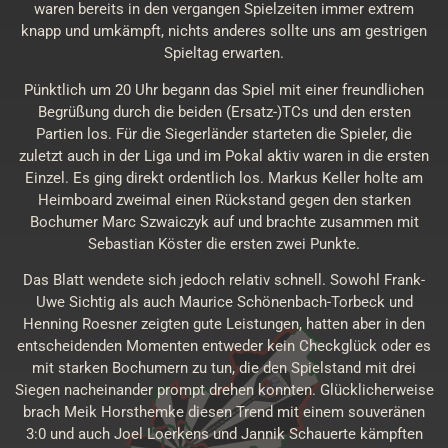
waren bereits in den vergangen Spielzeiten immer extrem
knapp und umkämpft, nichts anderes sollte uns am gestrigen
Spieltag erwarten.
Pünktlich um 20 Uhr begann das Spiel mit einer freundlichen
Begrüßung durch die beiden (Ersatz-)TCs und den ersten
Partien los. Für die Siegerländer starteten die Spieler, die
zuletzt auch in der Liga und im Pokal aktiv waren in die ersten
Einzel. Es ging direkt ordentlich los. Markus Keller holte am
Heimboard zweimal einen Rückstand gegen den starken
Bochumer Marc Szwaiczyk auf und brachte zusammen mit
Sebastian Köster die ersten zwei Punkte.
Das Blatt wendete sich jedoch relativ schnell. Sowohl Frank-
Uwe Sichtig als auch Maurice Schönenbach-Torbeck und
Henning Roesner zeigten gute Leistungen, hatten aber in den
entscheidenden Momenten entweder kein Checkglück oder es
mit starken Bochumern zu tun, die den Spielstand mit drei
Siegen nacheinander prompt drehen konnten. Glücklicherweise
brach Meik Horsthemke diesen Trend mit einem souveränen
3:0 und auch Joel Loerkens und Jannik Schauerte kämpften