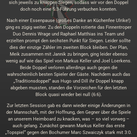
sich jeweils zu knappen Siegen, sodass wir vor den Doppel
doch noch eine 5:3-Führung verbuchen konnten.
Nach einer Essenpause (großes Danke an Küchenfee Ulrike!)
ging es zügig weiter. Zu den Doppeln rotierte das Finnentroper
Duo Dennis Wrage und Raphael Matthias ins Team und
erzielten prompt den sechsten Punkt für Siegen. Leider sollte
dies der einzige Zähler im zweiten Block bleiben. Der Plan,
Meik zusammen mit Jannik zu bringen, ging leider ebenso
wenig auf wie das Spiel von Markus Keller und Joel Loerkens.
Beide Doppel verloren allerdings auch gegen die
wahrscheinlich besten Spieler der Gäste. Nachdem auch das
„Traditionsdoppel“ aus Hugo und Dill ihr Doppel knapp
abgeben mussten, standen die Vorzeichen für den letzten
Block quasi wieder bei null (6:6).
Zur letzten Session gab es dann wieder einige Änderungen in
der Mannschaft, mit der Hoffnung, den Gegner über die Spiele
an unserem Heimboard zu knacken, was – so viel vorweg –
auch gelang. Zunächst gewann Markus Keller das erste
„Topspiel“ gegen den Bochumer Marc Szwaiczyk stark mit 3:0.