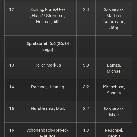
12
Sichtig, Frank-Uwe
2:3
Szwaiczyk,
„Hugo“/ Stremmel,
Martin /
Helmut „Dill“
Faehrmann,
Jörg
Spielstand: 6:6 (26:24
Legs)
13
Keller, Markus
3:0
Lamza,
Michael
14
Roesner, Henning
3:2
Kirbschuss,
Sascha
15
Horsthemke, Meik
3:2
Szwaiczyk,
Marc
16
Schönenbach-Torbeck,
1:3
Reuchsel,
Maurice
Dennis