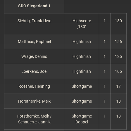
SDC Siegerland 1
Sichtig, Frank-Uwe
Highscore
1
180
‚180‘
Matthias, Raphael
Highfinish
1
156
Wrage, Dennis
Highfinish
1
125
Loerkens, Joel
Highfinish
1
105
Roesner, Henning
Shortgame
1
17
Horsthemke, Meik
Shortgame
1
18
Horsthemke, Meik /
Shortgame
1
18
Schauerte, Jannik
Doppel