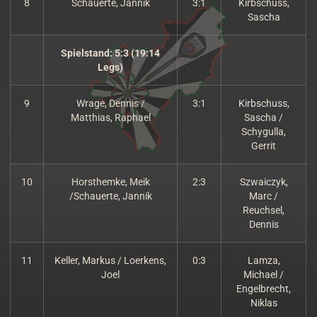
8
Schauerte, Jannik
3:1
Kirbschuss,
Sascha
Spielstand: 5:3 (19:14
Legs)
9
Wrage, Dennis /
3:1
Kirbschuss,
Matthias, Raphael
Sascha /
Schygulla,
Gerrit
10
Horsthemke, Meik
2:3
Szwaiczyk,
/Schauerte, Jannik
Marc /
Reuchsel,
Dennis
11
Keller, Markus / Loerkens,
0:3
Lamza,
Joel
Michael /
Engelbrecht,
Niklas